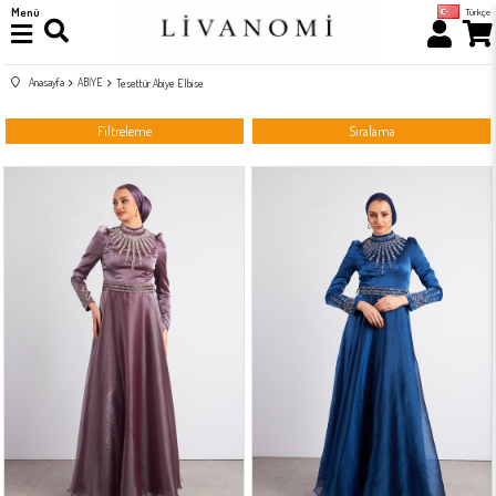
Menü
Türkçe
Anasayfa
ABİYE
Tesettür Abiye Elbise
Filtreleme
Sıralama