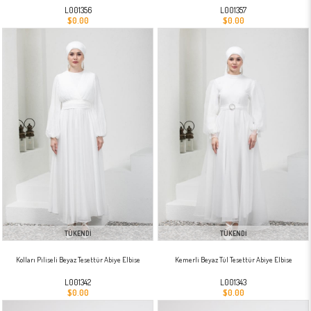
L001356
L001357
$0.00
$0.00
TÜKENDI
TÜKENDI
Kolları Piliseli Beyaz Tesettür Abiye Elbise
Kemerli Beyaz Tül Tesettür Abiye Elbise
L001342
L001343
$0.00
$0.00