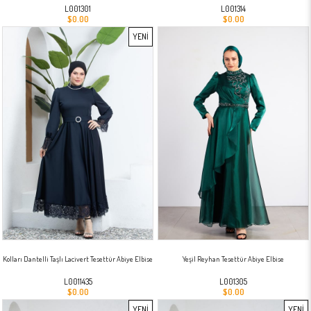
L001301
L001314
$0.00
$0.00
YENI
ÜRÜN
Kolları Dantelli Taşlı Lacivert Tesettür Abiye Elbise
Yeşil Reyhan Tesettür Abiye Elbise
L0011435
L001305
$0.00
$0.00
YENI
YENI