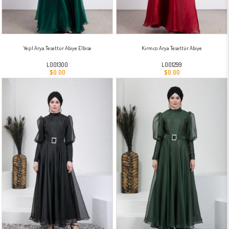
Yeşil Arya Tesettür Abiye Elbise
Kırmızı Arya Tesettür Abiye
L001300
L001299
$0.00
$0.00