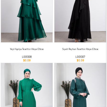
Yeşil Açelya Tesettür Abiye Elbise
Siyah Reyhan Tesettür Abiye Elbise
L001308
L001307
$0.00
$0.00