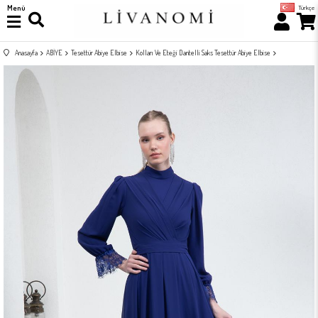
Menü
Türkçe
Anasayfa
ABİYE
Tesettür Abiye Elbise
Kolları Ve Eteği Dantelli Saks Tesettür Abiye Elbise