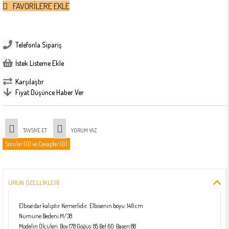
FAVORILERE EKLE
Telefonla Sipariş
İstek Listeme Ekle
Karşılaştır
Fiyat Düşünce Haber Ver
TAVSIYE ET
YORUM YAZ
Sorular (0) ve Cevaplar (0)
ÜRÜN ÖZELLIKLERI
Elbise dar kalıptır. Kemerlidir. Elbisenin boyu: 146 cm
Numune Bedeni:M/38
Modelin Ölçüleri: Boy:178 Göğüs: 85 Bel:60 Basen:88