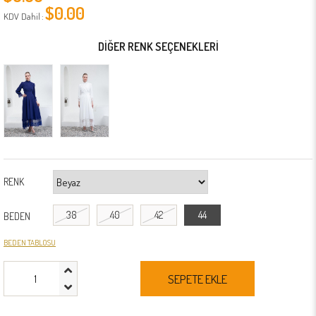
$0.00
KDV Dahil
:
DIĞER RENK SEÇENEKLERI
RENK
38
40
42
44
BEDEN
BEDEN TABLOSU