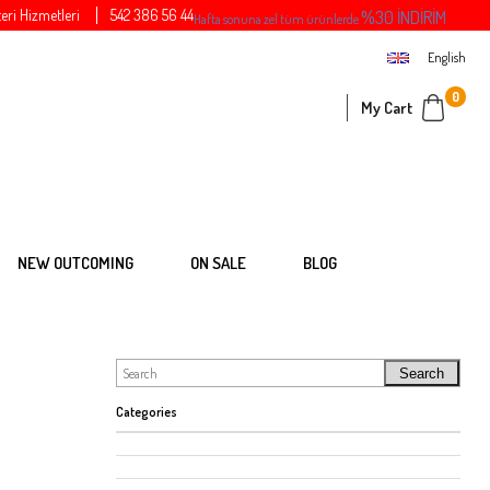
eri Hizmetleri
542 386 56 44
%30 İNDİRİM
Hafta sonuna zel tüm ürünlerde
English
0
My Cart
NEW OUTCOMING
ON SALE
BLOG
Search
Categories