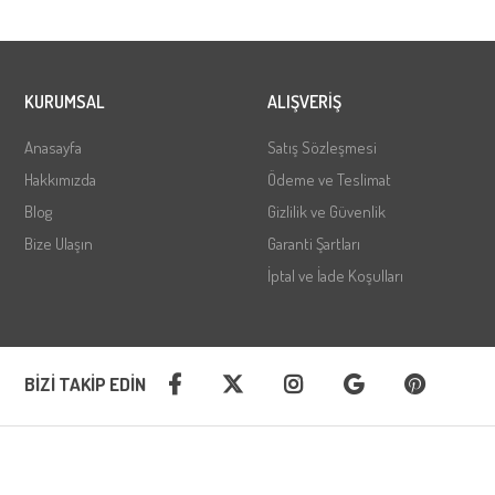
KURUMSAL
ALIŞVERİŞ
Anasayfa
Satış Sözleşmesi
Hakkımızda
Ödeme ve Teslimat
Blog
Gizlilik ve Güvenlik
Bize Ulaşın
Garanti Şartları
İptal ve İade Koşulları
BİZİ TAKİP EDİN