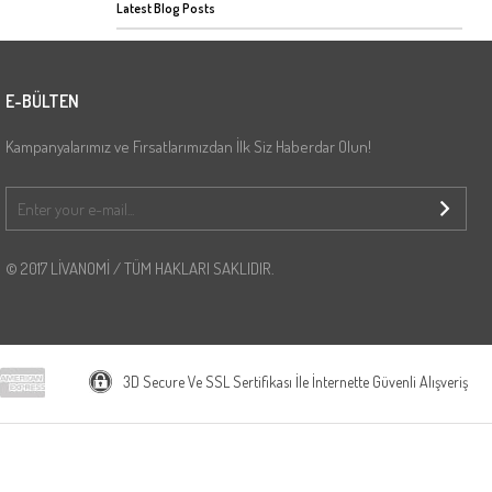
Latest Blog Posts
E-BÜLTEN
Kampanyalarımız ve Fırsatlarımızdan İlk Siz Haberdar Olun!
© 2017 LİVANOMİ / TÜM HAKLARI SAKLIDIR.
3D Secure Ve SSL Sertifikası İle İnternette Güvenli Alışveriş