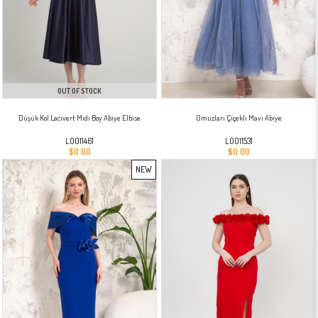
OUT OF STOCK
Düşük Kol Lacivert Midi Boy Abiye Elbise
Omuzları Çiçekli Mavi Abiye
L0011461
L0011531
$0.00
$0.00
NEW
ITEM