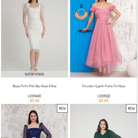
OUT OF STOCK
Beyaz Pullu Midi Boy Abiye Elbise
Omuzları Çiçekli Pudra Tül Abiye
L0011460
L0011532
$0.00
$0.00
NEW
NEW
ITEM
ITEM