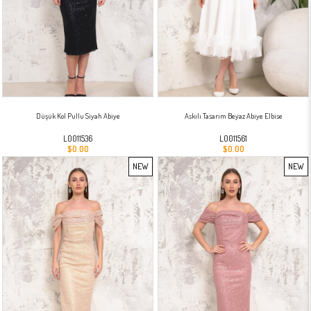
Düşük Kol Pullu Siyah Abiye
Askılı Tasarım Beyaz Abiye Elbise
L0011536
L0011561
$0.00
$0.00
NEW
NEW
ITEM
ITEM