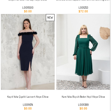
L0011500
L001253
$0.00
$72.00
NEW
ITEM
Kayık Yaka Çiçekli Lacivert Abiye Elbise
Kare Yaka Büyük Beden Yeşil Abiye Elbise
L0011674
L0011399
$0.00
$0.00