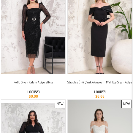
Pullu Siyah Kalem Abiye Elbise
Straplez Önü Çiçek Aksesuarlı Midi Boy Siyah Abiye
L0011583
L0011571
$0.00
$0.00
NEW
NEW
ITEM
ITEM