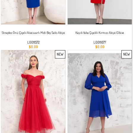
Straplez Önü Çiçek Aksesuarlı Midi Boy Saks Abiye
Kayık Yaka Çiçekli Kırmızı Abiye Elbise
L0011572
L0011677
$0.00
$0.00
NEW
NEW
ITEM
ITEM