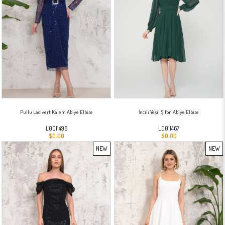
Pullu Lacivert Kalem Abiye Elbise
İncili Yeşil Şifon Abiye Elbise
L0011496
L0011467
$0.00
$0.00
NEW
NEW
ITEM
ITEM