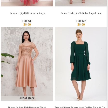
Omuzları Çiçekli Kırmızı Tül Abiye
Kemerli Saks Büyük Beden Abiye Elbise
L0011530
L0011635
$0.00
$0.00
OUT OF STOCK
Düşük Kol Gold Midi Boy Abiye Elbise
Emerald Green Square Neck Chiffon Evening Dress