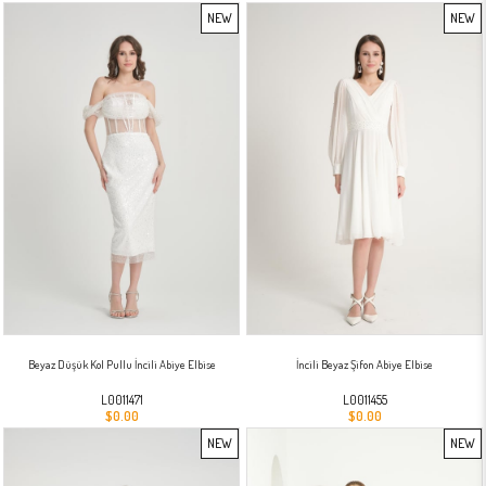
NEW
NEW
ITEM
ITEM
Beyaz Düşük Kol Pullu İncili Abiye Elbise
İncili Beyaz Şifon Abiye Elbise
L0011471
L0011455
$0.00
$0.00
NEW
NEW
ITEM
ITEM