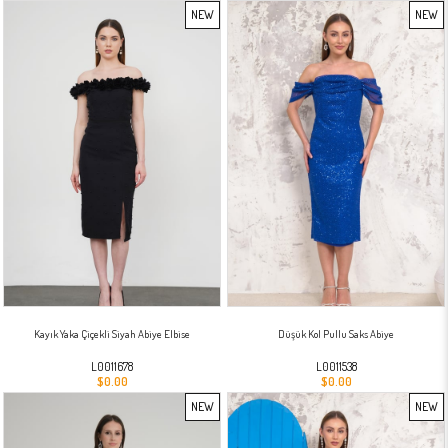
NEW
NEW
ITEM
ITEM
Kayık Yaka Çiçekli Siyah Abiye Elbise
Düşük Kol Pullu Saks Abiye
L0011678
L0011538
$0.00
$0.00
NEW
NEW
ITEM
ITEM