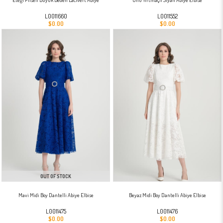
L0011660
L0011552
$0.00
$0.00
OUT OF STOCK
Mavi Midi Boy Dantelli Abiye Elbise
Beyaz Midi Boy Dantelli Abiye Elbise
L0011475
L0011476
$0.00
$0.00