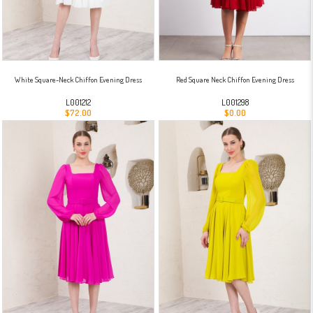
White Square-Neck Chiffon Evening Dress
Red Square Neck Chiffon Evening Dress
L001212
L001298
$72.00
$0.00