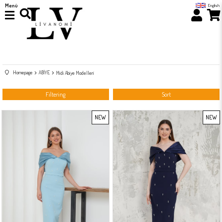
Menü
English
Homepage
ABİYE
Midi Abiye Modelleri
Filtering
Sort
NEW
NEW
ITEM
ITEM