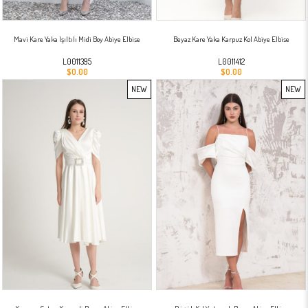
Mavi Kare Yaka Işıltılı Midi Boy Abiye Elbise
Beyaz Kare Yaka Karpuz Kol Abiye Elbise
L0011395
L0011412
$0.00
$0.00
NEW
NEW
ITEM
ITEM