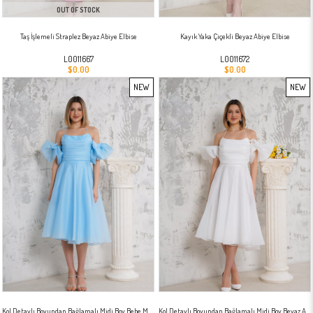
OUT OF STOCK
Taş İşlemeli Straplez Beyaz Abiye Elbise
Kayık Yaka Çiçekli Beyaz Abiye Elbise
L0011667
L0011672
$0.00
$0.00
NEW
NEW
ITEM
ITEM
Kol Detaylı Boyundan Bağlamalı Midi Boy Bebe Mavisi Abiye
Kol Detaylı Boyundan Bağlamalı Midi Boy Beyaz Abiye