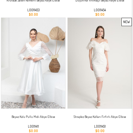
Kruvaze Saten Kemerli Beyaz Abiye Elbise
Düşük Kol Yırtmaçlı Beyaz Abiye Elbise
L0011453
L0011454
$0.00
$0.00
NEW
ITEM
Beyaz Kolu Pullu Midi Abiye Elbise
Straplez Beyaz Kolları Fırfırlı Abiye Elbise
L0011411
L0011451
$0.00
$0.00