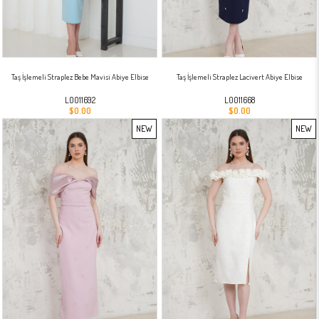
Taş İşlemeli Straplez Bebe Mavisi Abiye Elbise
Taş İşlemeli Straplez Lacivert Abiye Elbise
L0011692
L0011668
$0.00
$0.00
NEW
NEW
ITEM
ITEM