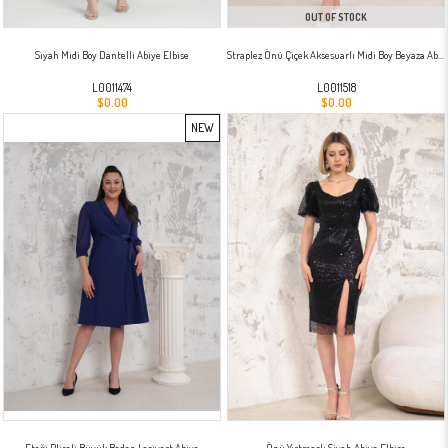
OUT OF STOCK
Siyah Midi Boy Dantelli Abiye Elbise
Straplez Önü Çiçek Aksesuarlı Midi Boy Beyaza Abiye
L0011474
L0011518
$0.00
$0.00
NEW
ITEM
Eteği Pliseli Büyük Beden Lacivert Abiye
Önü Yırtmaçlı Siyah Abiye Elbise