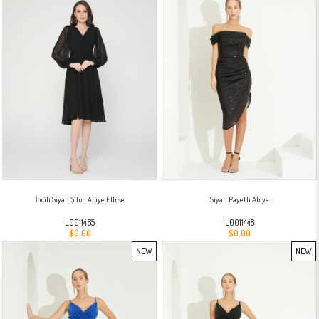
İncili Siyah Şifon Abiye Elbise
Siyah Payetli Abiye
L0011465
L0011448
$0.00
$0.00
NEW
NEW
ITEM
ITEM