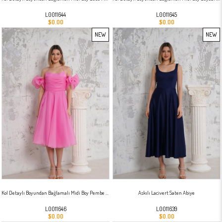
L0011644
L0011645
$0.00
$0.00
NEW
NEW
ITEM
ITEM
Kol Detaylı Boyundan Bağlamalı Midi Boy Pembe Abiye
Askılı Lacivert Saten Abiye
L0011646
L0011639
$0.00
$0.00