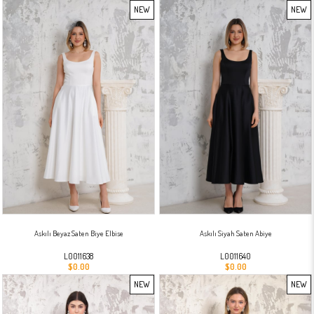
NEW
NEW
ITEM
ITEM
Askılı Beyaz Saten Biye Elbise
Askılı Siyah Saten Abiye
L0011638
L0011640
$0.00
$0.00
NEW
NEW
ITEM
ITEM