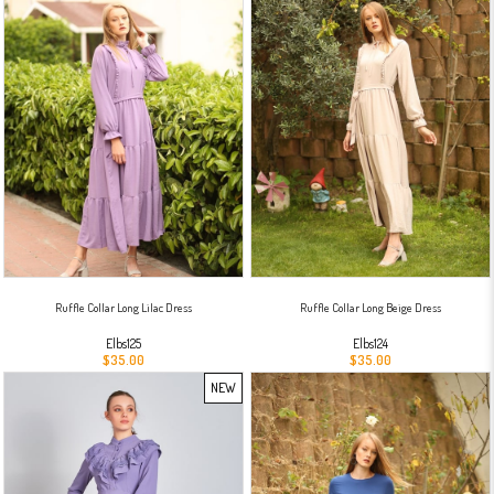
Ruffle Collar Long Lilac Dress
Ruffle Collar Long Beige Dress
Elbs125
Elbs124
$35.00
$35.00
NEW
ITEM