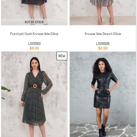
OUT OF STOCK
Puantiyeli Siyah Kruvaze Yaka Elbise
Kruvaze Yaka Desenli Elbise
L0011510
L0011509
$0.00
$0.00
NEW
ITEM