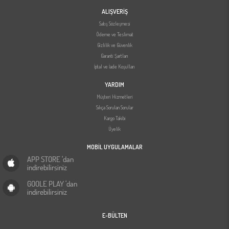
ALIŞVERİŞ
Satış Sözleşmesi
Ödeme ve Teslimat
Gizlilik ve Güvenlik
Garanti Şartları
İptal ve İade Koşulları
YARDIM
Müşteri Hizmetleri
Sıkça Sorulan Sorular
Kargo Takibi
Üyelik
MOBİL UYGULAMALAR
E-BÜLTEN