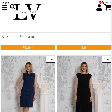
Menü
English
Homepage
GİYİM
ELBİSE
Filtering
Sort
NEW
NEW
ITEM
ITEM