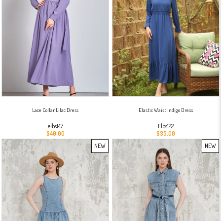
Lace Collar Lilac Dress
Elastic Waist Indigo Dress
elbs147
Elbs122
$40.00
$35.00
NEW
NEW
ITEM
ITEM