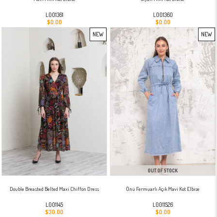
L001361
L001360
$0.00
$0.00
NEW
NEW
ITEM
ITEM
OUT OF STOCK
Double Breasted Belted Maxi Chiffon Dress
Önü Fermuarlı Açık Mavi Kot Elbise
L001145
L0011526
$30.00
$0.00