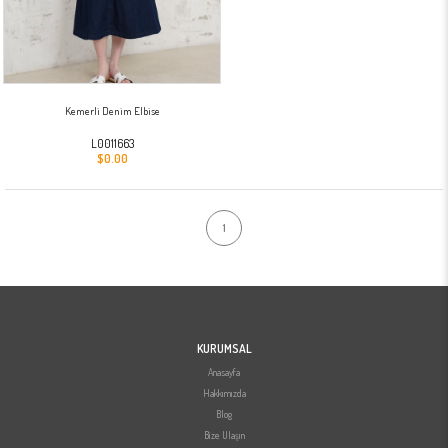
Kemerli Denim Elbise
L0011663
$0.00
1
KURUMSAL
Anasayfa
Hakkımızda
Blog
Bize Ulaşın