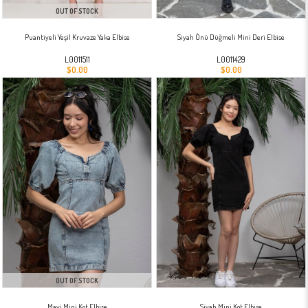
OUT OF STOCK
Puantiyeli Yeşil Kruvaze Yaka Elbise
Siyah Önü Düğmeli Mini Deri Elbise
L0011511
L0011429
$0.00
$0.00
OUT OF STOCK
Mavi Mini Kot Elbise
Siyah Mini Kot Elbise