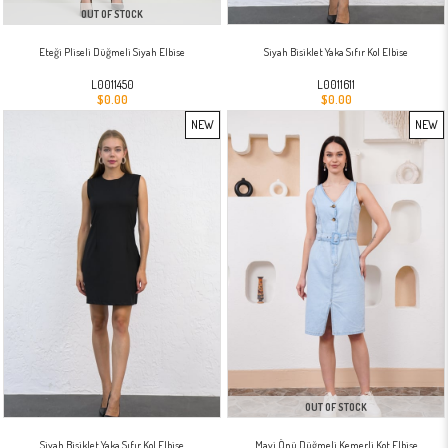
OUT OF STOCK
Eteği Pliseli Düğmeli Siyah Elbise
Siyah Bisiklet Yaka Sıfır Kol Elbise
L0011450
L0011611
$0.00
$0.00
NEW
NEW
ITEM
ITEM
OUT OF STOCK
Siyah Bisiklet Yaka Sıfır Kol Elbise
Mavi Önü Düğmeli Kemerli Kot Elbise