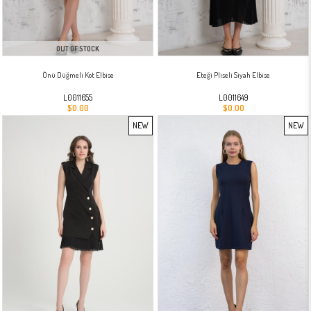
OUT OF STOCK
Önü Düğmeli Kot Elbise
Eteği Pliseli Siyah Elbise
L0011655
L0011649
$0.00
$0.00
NEW
NEW
ITEM
ITEM