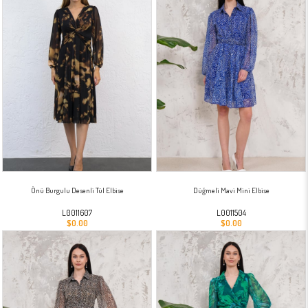
Önü Burgulu Desenli Tül Elbise
Düğmeli Mavi Mini Elbise
L0011607
L0011504
$0.00
$0.00