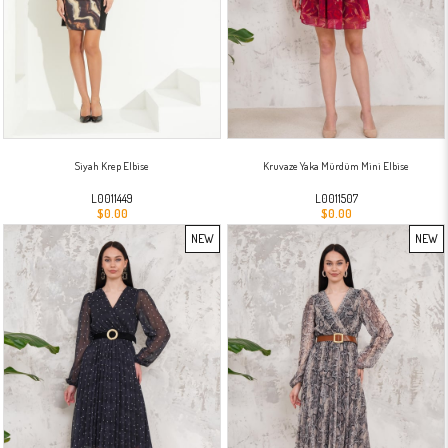
Siyah Krep Elbise
Kruvaze Yaka Mürdüm Mini Elbise
L0011449
L0011507
$0.00
$0.00
NEW
NEW
ITEM
ITEM