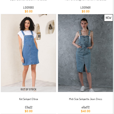
L0011610
L0011491
$0.00
$0.00
NEW
ITEM
OUT OF STOCK
Kot Salopet Elbise
Midi Size Salopette Jean Dress
Elbs22
elbs172
$0.00
$40.00