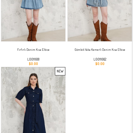
Fırfırlı Denim Kısa Elbise
Gömlek Yaka Kemerli Denim Kısa Elbise
L0011661
L0011662
$0.00
$0.00
NEW
ITEM