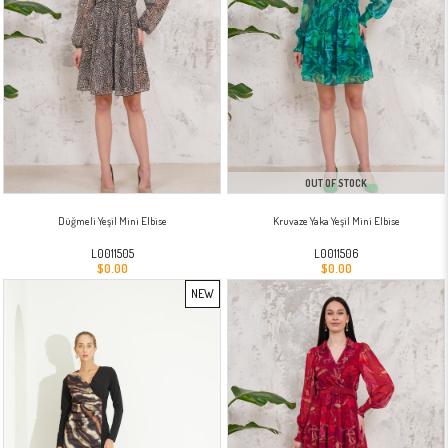
OUT OF STOCK
Düğmeli Yeşil Mini Elbise
Kruvaze Yaka Yeşil Mini Elbise
L0011505
L0011506
$0.00
$0.00
NEW
ITEM