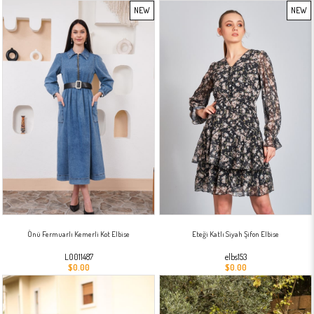
NEW
NEW
ITEM
ITEM
Önü Fermuarlı Kemerli Kot Elbise
Eteği Katlı Siyah Şifon Elbise
L0011487
elbs153
$0.00
$0.00