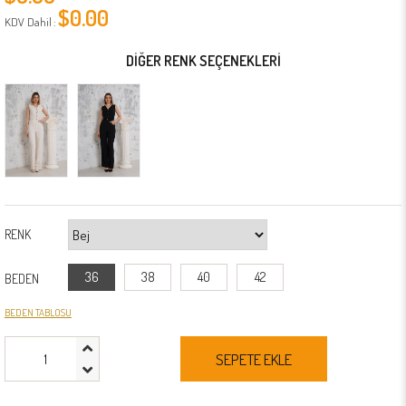
$0.00
KDV Dahil
:
DIĞER RENK SEÇENEKLERI
RENK
36
38
40
42
BEDEN
BEDEN TABLOSU