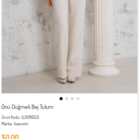
Önü Düğmeli Bej Tulum
(L0011653)
Marka
:
livanomi
$0.00