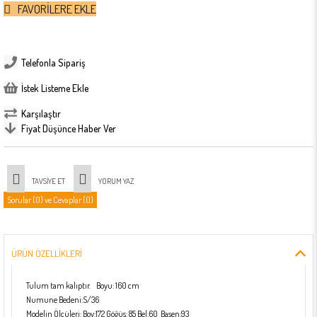
FAVORILERE EKLE
Telefonla Sipariş
İstek Listeme Ekle
Karşılaştır
Fiyat Düşünce Haber Ver
TAVSIYE ET
YORUM YAZ
Sorular (0) ve Cevaplar (0)
ÜRÜN ÖZELLIKLERI
Tulum tam kalıptır. Boyu: 160 cm
Numune Bedeni:S/36
Modelin Ölçüleri: Boy:172 Göğüs: 85 Bel:60 Basen:93