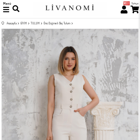
Menü
Türkçe
Anasayfa
GİYİM
TULUM
Önü Düğmeli Bej Tulum